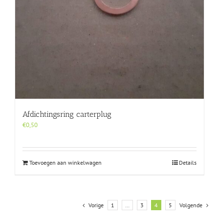
Afdichtingsring carterplug
€
0,50
Toevoegen aan winkelwagen
Details
Vorige
1
…
3
4
5
Volgende