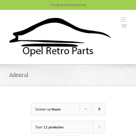
Skip
info@opelretroparts.be
to
content
Admiral
Sorteer op
Naam
Toon
12 producten