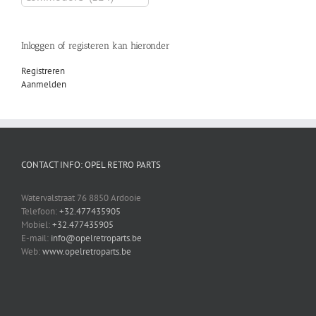
Inloggen of registeren kan hieronder
Registreren
Aanmelden
CONTACT INFO: OPEL RETRO PARTS
Watervalstraat 76 8850 Ardooie
Telefoon:
+32.477435905
Mobiel:
+32.477435905
E-mail:
info@opelretroparts.be
Web:
www.opelretroparts.be