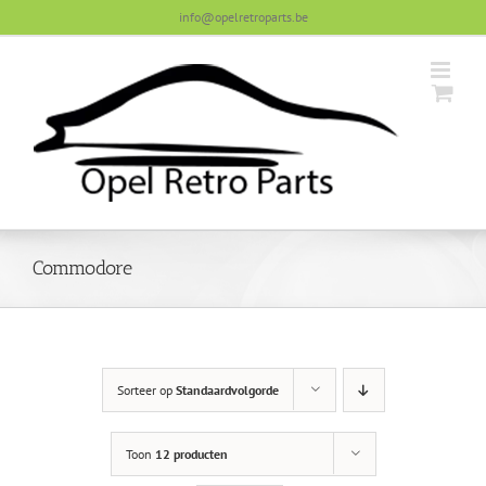
Skip
info@opelretroparts.be
to
content
Commodore
Sorteer op
Standaardvolgorde
Toon
12 producten