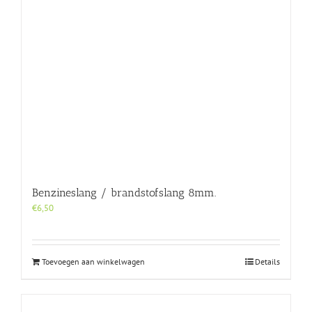
Benzineslang / brandstofslang 8mm.
€
6,50
Toevoegen aan winkelwagen
Details