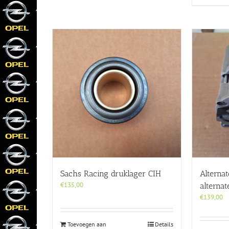
Sachs Racing druklager CIH
Alterna
€
135,00
alterna
€
139,00
Toevoegen aan
Details