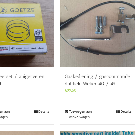
eerset / zuigerveren
Gasbediening / gascommande
H
dubbele Weber 40 / 45
€
99,50
en aan
Details
Toevoegen aan
Details
wagen
winkelwagen