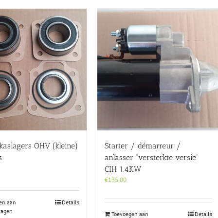
ekaslagers OHV (kleine)
Starter / démarreur /
s
anlasser “versterkte versie”
CIH 1.4KW
€
135,00
en aan
Details
wagen
Toevoegen aan
Details