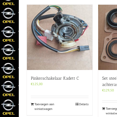
Pinkerschakelaar Kadett C
Set ste
€
125,00
achtera
€
129,50
Toevoegen aan
Details
Toevoeg
winkelwagen
winkel