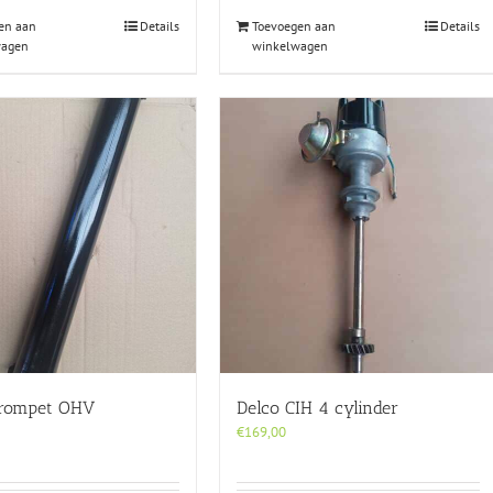
en aan
Details
Toevoegen aan
Details
wagen
winkelwagen
trompet OHV
Delco CIH 4 cylinder
€
169,00