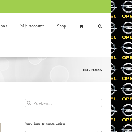
 ons
Mijn account
Shop
Home
Kadett C
Zoeken
naar:
Vind hier je onderdelen
