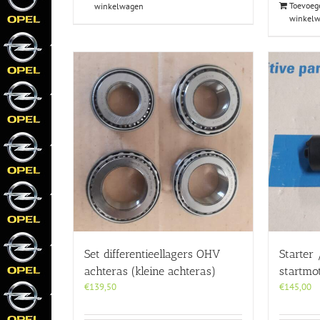
Toevoeg
winkelwagen
winkel
Set differentieellagers OHV
Starter
achteras (kleine achteras)
startmot
€
139,50
€
145,00