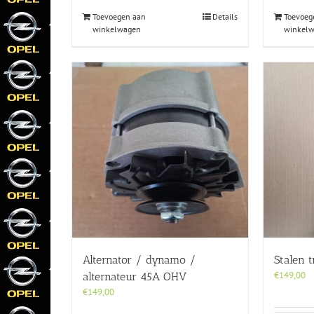
Toevoegen aan
Details
Toevoeg
winkelwagen
winkel
Alternator / dynamo /
Stalen 
€
149,00
alternateur 45A OHV
€
149,00