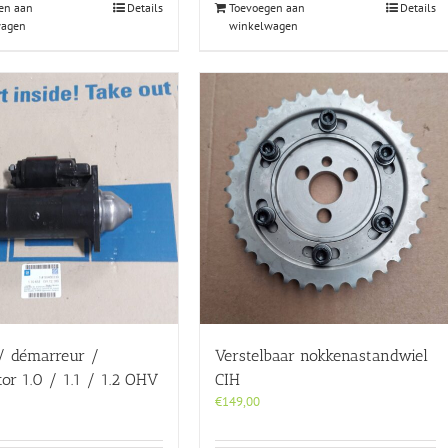
en aan
Details
Toevoegen aan
Details
wagen
winkelwagen
 / démarreur /
Verstelbaar nokkenastandwiel
or 1.0 / 1.1 / 1.2 OHV
CIH
€
149,00