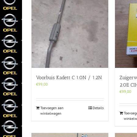
Voorbuis Kadett C 1.0N / 1.2N
Zuigerv
€
99,00
2.0E CI
€
99,00
Toevoegen aan
Details
Toevoeg
winkelwagen
winkel