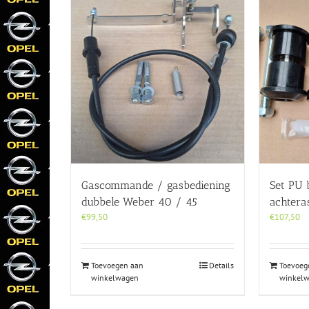
Gascommande / gasbediening
Set PU 
dubbele Weber 40 / 45
achtera
€
99,50
€
107,50
Toevoegen aan
Details
Toevoeg
winkelwagen
winkel