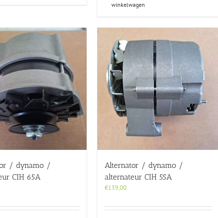
winkelwagen
tor / dynamo /
Alternator / dynamo /
teur CIH 65A
alternateur CIH 55A
€
139,00