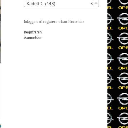
Kadett C (448)
×
Inloggen of registeren kan hieronder
Registreren
Aanmelden