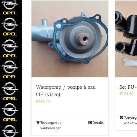
Waterpomp / pompe à eau
Set PU-
€
124,50
CIH (visco)
€
124,50
Toevoeg
Toevoegen aan
Details
winkel
winkelwagen