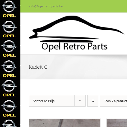
Skip
info@opelretroparts.be
to
content
Kadett C
Sorteer op
Prijs
Toon
24 produc