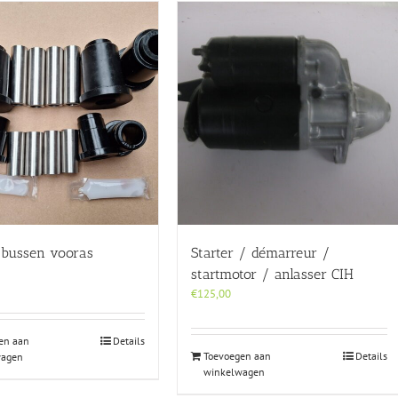
bussen vooras
Starter / démarreur /
startmotor / anlasser CIH
€
125,00
en aan
Details
Toevoegen aan
Details
wagen
winkelwagen