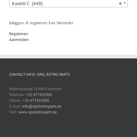
Kadett C (448)
×
Inloggen of registeren kan hieronder
Registreren
Aanmelden
CONTACT INFO: OPEL RETRO PARTS
Watervalstraat 76 8850 Ardooie
Telefoon:
+32.477435905
Mobiel:
+32.477435905
E-mail:
info@opelretroparts.be
Web:
www.opelretroparts.be