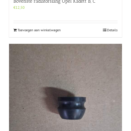
Bovenste radiatorslang Opel Kadett B, C
€
12,50
Toevoegen aan winkelwagen
Details