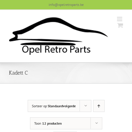
Skip
info@opelretroparts.be
to
content
Kadett C
Sorteer op
Standaardvolgorde
Toon
12 producten