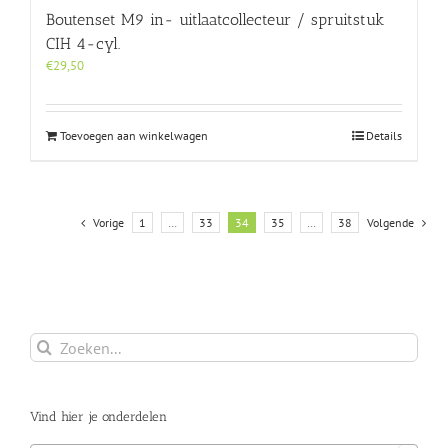
Boutenset M9 in- uitlaatcollecteur / spruitstuk
CIH 4-cyl.
€
29,50
Toevoegen aan winkelwagen
Details
Vorige
1
…
33
34
35
…
38
Volgende
Zoeken
naar:
Vind hier je onderdelen
