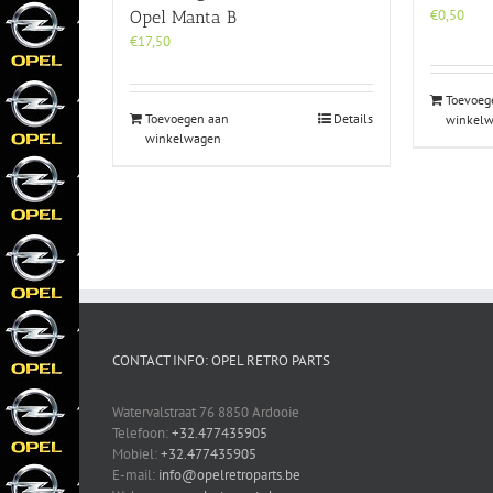
€
0,50
Opel Manta B
€
17,50
Toevoeg
Toevoegen aan
Details
winkel
winkelwagen
CONTACT INFO: OPEL RETRO PARTS
Watervalstraat 76 8850 Ardooie
Telefoon:
+32.477435905
Mobiel:
+32.477435905
E-mail:
info@opelretroparts.be