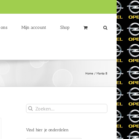
 ons
Mijn account
Shop
Home
Manta B
Zoeken
naar:
Vind hier je onderdelen