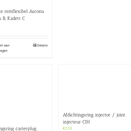
te remflexibel Ascona
 B, Kadett C
en aan
Details
wagen
Afdichtingsring injector / joint
injecteur CIH
ngsring carterplug
€
2,50