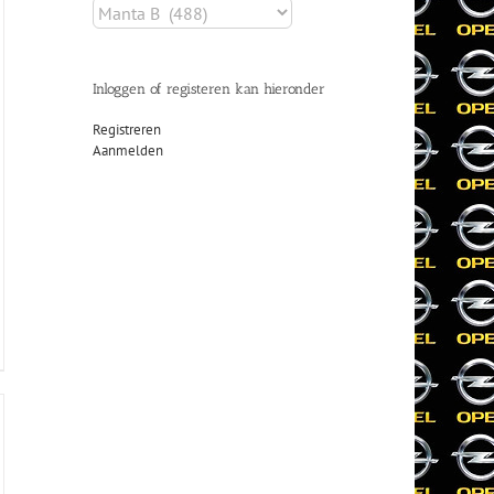
Inloggen of registeren kan hieronder
Registreren
Aanmelden