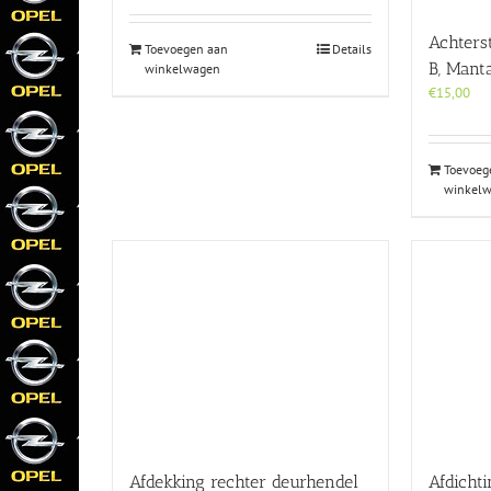
Achters
Toevoegen aan
Details
B, Manta
winkelwagen
€
15,00
Toevoeg
winkel
Afdekking rechter deurhendel
Afdichti