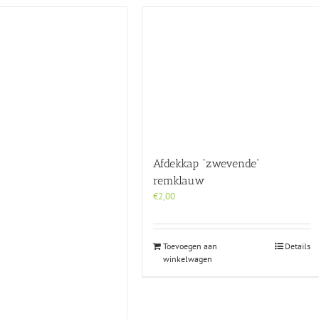
Afdekkap “zwevende”
remklauw
€
2,00
Toevoegen aan
Details
winkelwagen