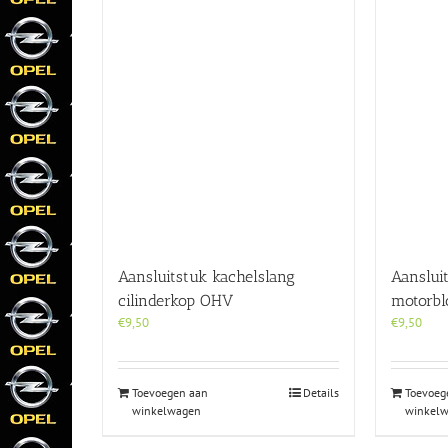
Aansluitstuk kachelslang
Aanslui
cilinderkop OHV
motorblo
€
9,50
€
9,50
Toevoegen aan
Details
Toevoeg
winkelwagen
winkel