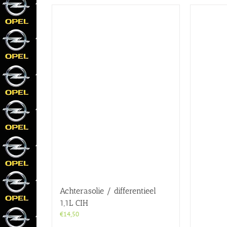
Achterasolie / differentieel
1,1L CIH
€
14,50