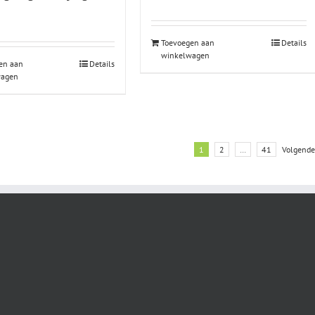
Toevoegen aan
Details
winkelwagen
en aan
Details
wagen
1
2
…
41
Volgende