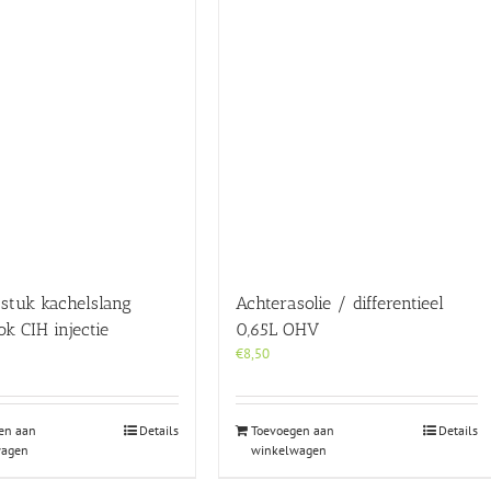
tstuk kachelslang
Achterasolie / differentieel
k CIH injectie
0,65L OHV
€
8,50
en aan
Details
Toevoegen aan
Details
wagen
winkelwagen