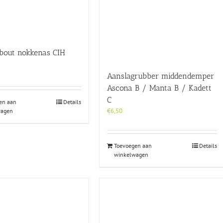
bout nokkenas CIH
Aanslagrubber middendemper
Ascona B / Manta B / Kadett
C
en aan
Details
€
6,50
wagen
Toevoegen aan
Details
winkelwagen