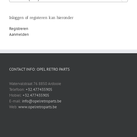
Inloggen of registeren kan hieronder
Registreren
Aanmelden
CONTACT INFO: OPEL RETRO PARTS
Watervalstraat 76 8850 Ardooie
Telefoon:
+32.477435905
Mobiel:
+32.477435905
E-mail:
info@opelretroparts.be
Web:
www.opelretroparts.be