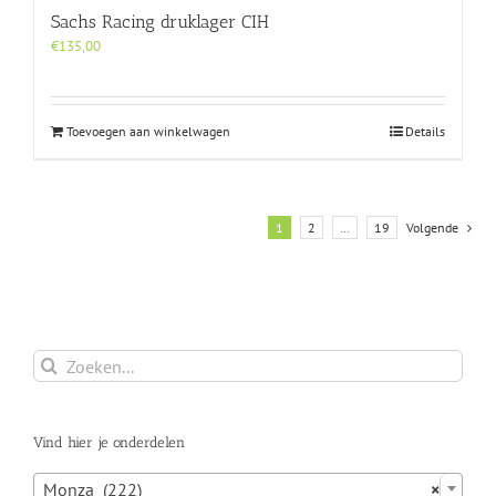
Sachs Racing druklager CIH
€
135,00
Toevoegen aan winkelwagen
Details
1
2
…
19
Volgende
Zoeken
naar:
Vind hier je onderdelen

Monza (222)
×