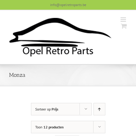
Skip
info@opelretroparts.be
to
content
Monza
Sorteer op
Prijs
Toon
12 producten