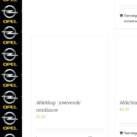
Toevoeg
winkel
Afdichti
Afdekkap “zwevende”
€
0,50
remklauw
€
2,00
Toevoeg