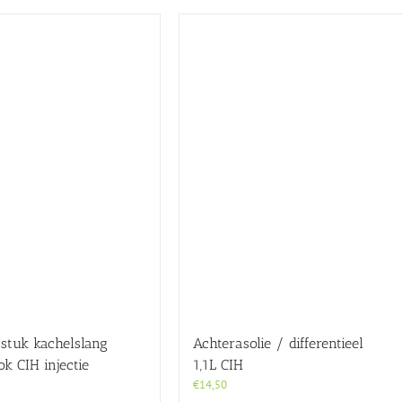
tstuk kachelslang
Achterasolie / differentieel
k CIH injectie
1,1L CIH
€
14,50