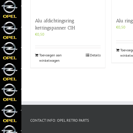
Alu afdichtingsring
Alu rin
€
0,50
kettingspanner CIH
€
0,50
Toevoeg
Toevoegen aan
Details
winkel
winkelwagen
CONTACT INFO: OPEL RETRO PARTS