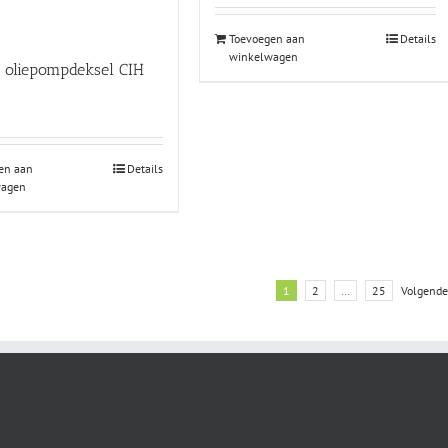
Toevoegen aan
Details
winkelwagen
g oliepompdeksel CIH
en aan
Details
wagen
1
2
…
25
Volgende