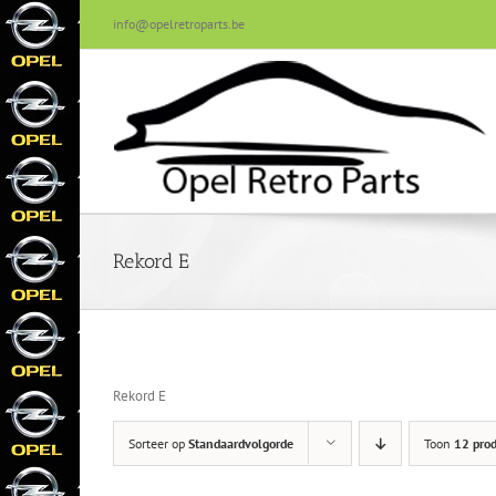
Skip
info@opelretroparts.be
to
content
Rekord E
Rekord E
Sorteer op
Standaardvolgorde
Toon
12 pro