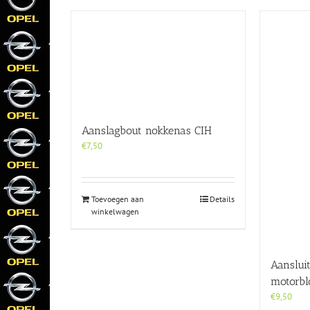
Aanslagbout nokkenas CIH
€
7,50
Toevoegen aan
Details
winkelwagen
Aanslui
motorblo
€
9,50