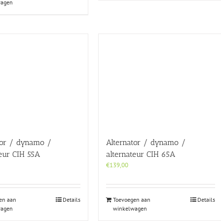
wagen
tor / dynamo /
Alternator / dynamo /
teur CIH 55A
alternateur CIH 65A
€
139,00
en aan
Details
Toevoegen aan
Details
wagen
winkelwagen