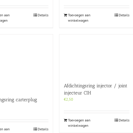
en aan
Details
Toevoegen aan
Details
wagen
winkelwagen
Afdichtingsring injector / joint
injecteur CIH
ngsring carterplug
€
2,50
Toevoegen aan
Details
winkelwagen
en aan
Details