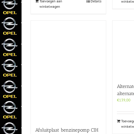
Toevoegen aan
Details
winkel
winkelwagen
Alterna
alterna
€
139,00
Toevoeg
winkel
Afsluitplaat benzinepomp CIH