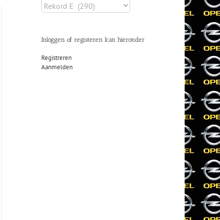
Inloggen of registeren kan hieronder
Registreren
Aanmelden