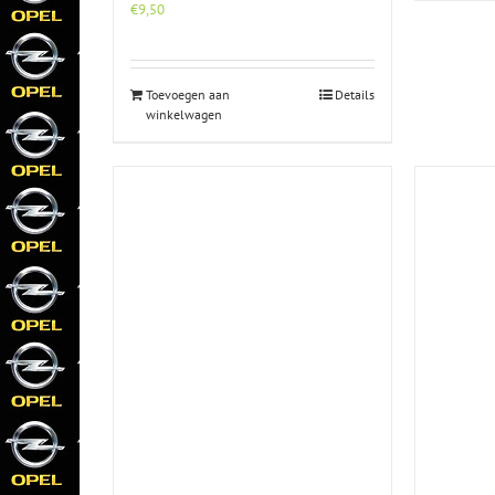
€
9,50
Toevoegen aan
Details
winkelwagen