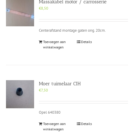
Massakabel motor / carrosserie
€
8,50
Centerafstand montage gaten ong. 20cm.
Toevoegen aan
Details
winkelwagen
Moer tuimelaar CIH
€
7,50
Opel 640380
Toevoegen aan
Details
winkelwagen