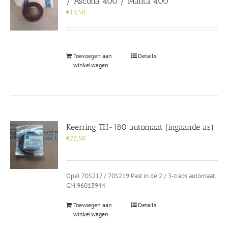
/ Ascona 400 / Manta 400
€
19,50
Toevoegen aan
Details
winkelwagen
Keerring TH-180 automaat (ingaande as)
€
22,50
Opel 705217 / 705219 Past in de 2 / 3-traps automaat.
GM 96013944
Toevoegen aan
Details
winkelwagen