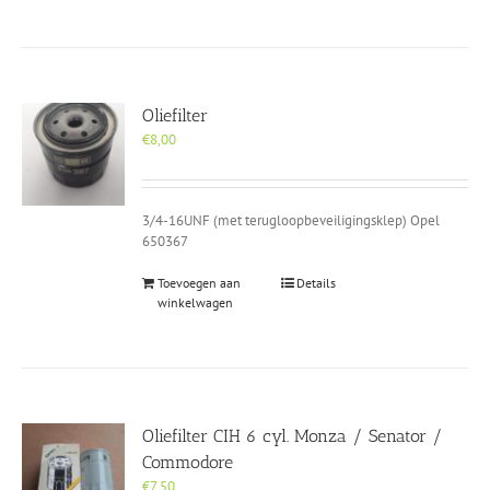
Oliefilter
€
8,00
3/4-16UNF (met terugloopbeveiligingsklep) Opel
650367
Toevoegen aan
Details
winkelwagen
Oliefilter CIH 6 cyl. Monza / Senator /
Commodore
€
7,50