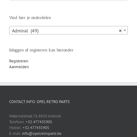
naar:
Vind hier je onderdelen

Admiral (49)
×
Inloggen of registeren kan hieronder
Registreren
Aanmelden
CONTACT INFO: OPEL RETRO PARTS
Watervalstraat 76 8850 Ardooie
Telefoon:
+32.477435905
Mobiel:
+32.477435905
E-mail:
info@opelretroparts.be