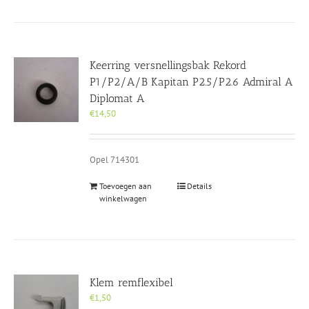
Keerring versnellingsbak Rekord
P1/P2/A/B Kapitan P2.5/P2.6 Admiral A
Diplomat A
€
14,50
Opel 714301
Toevoegen aan
Details
winkelwagen
Klem remflexibel
€
1,50