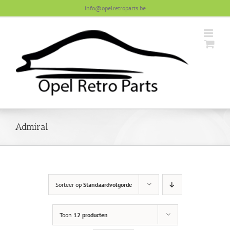
Skip
info@opelretroparts.be
to
content
Admiral
Sorteer op
Standaardvolgorde
Toon
12 producten