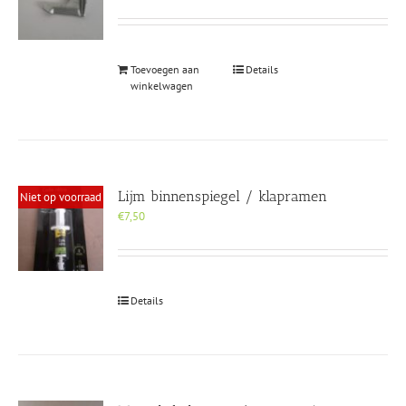
Toevoegen aan
Details
winkelwagen
Lijm binnenspiegel / klapramen
Niet op voorraad
€
7,50
Details