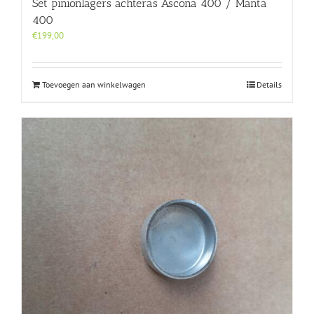
Set pinionlagers achteras Ascona 400 / Manta
400
€
199,00
Toevoegen aan winkelwagen
Details