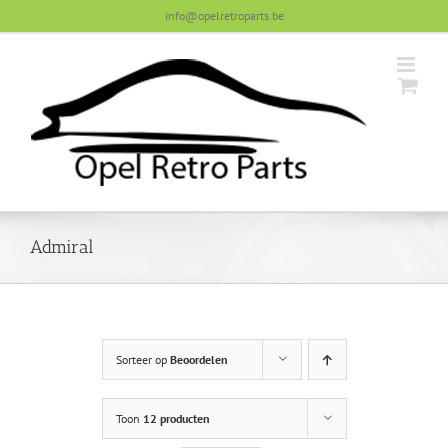
Skip
info@opelretroparts.be
to
content
Admiral
Sorteer op
Beoordelen
Toon
12 producten