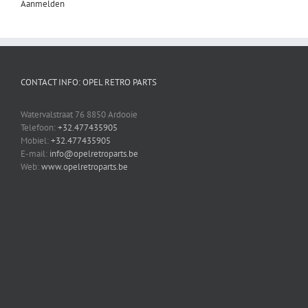
Aanmelden
CONTACT INFO: OPEL RETRO PARTS
Watervalstraat 76 8850 Ardooie
Telefoon:
+32.477435905
Mobiel:
+32.477435905
E-mail:
info@opelretroparts.be
Web:
www.opelretroparts.be