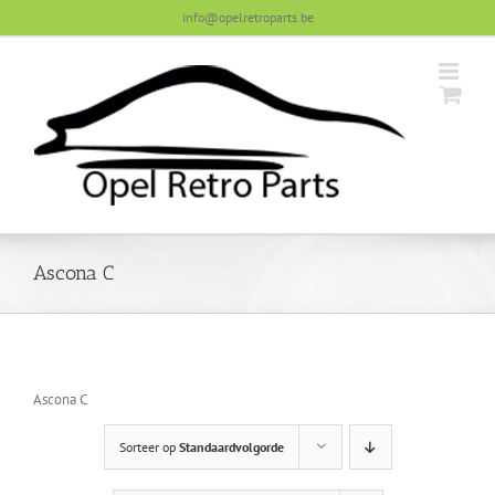
Skip
info@opelretroparts.be
to
content
Ascona C
Ascona C
Sorteer op
Standaardvolgorde