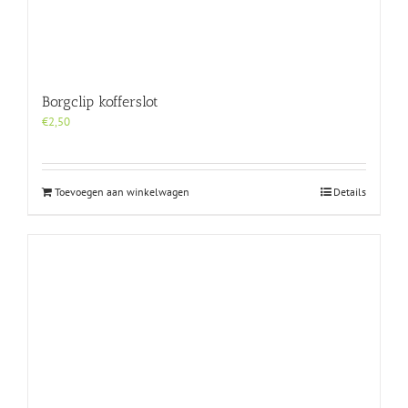
Borgclip kofferslot
€
2,50
Toevoegen aan winkelwagen
Details