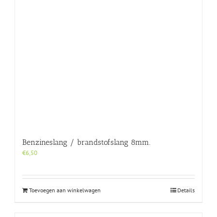
Benzineslang / brandstofslang 8mm.
€
6,50
Toevoegen aan winkelwagen
Details