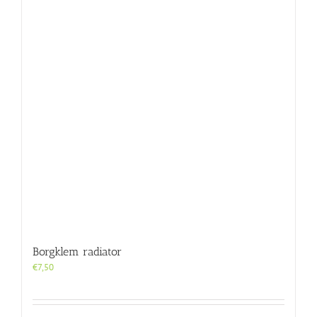
Borgklem radiator
€
7,50