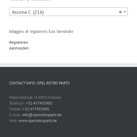

Ascona C (216)
×
Inloggen of registeren kan hieronder
Registreren
Aanmelden
CONTACT INFO: OPEL RETRO PARTS
Watervalstraat 76 8850 Ardooie
Telefoon:
+32.477435905
Mobiel:
+32.477435905
E-mail:
info@opelretroparts.be
Web:
www.opelretroparts.be