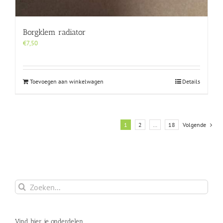
Borgklem radiator
€
7,50
Toevoegen aan winkelwagen
Details
1
2
…
18
Volgende
Zoeken
naar:
Vind hier je onderdelen