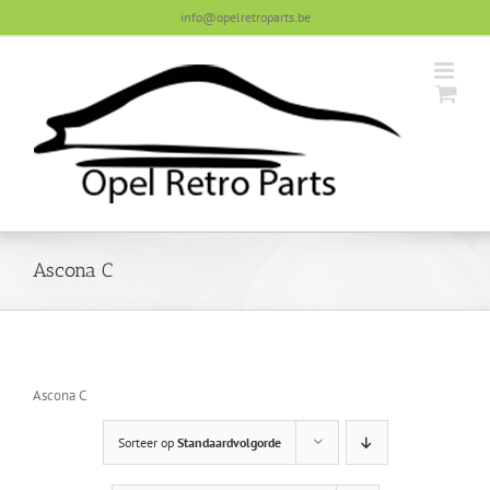
Skip
info@opelretroparts.be
to
content
Ascona C
Ascona C
Sorteer op
Standaardvolgorde