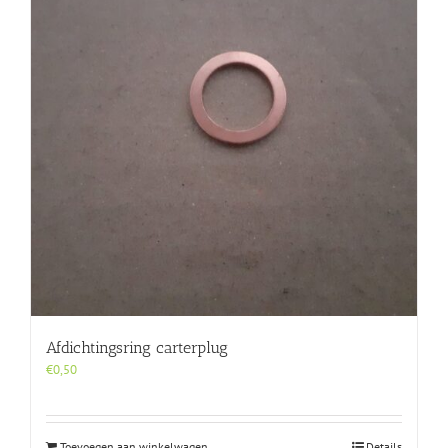
Afdichtingsring carterplug
€
0,50
Toevoegen aan winkelwagen
Details