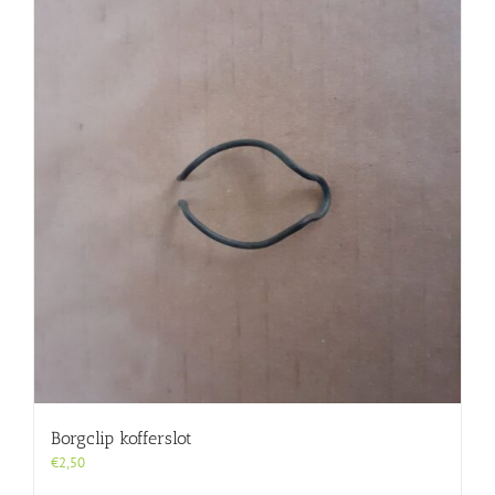
Borgclip kofferslot
€
2,50