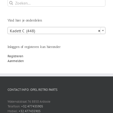
Zoeken
naar:
Vind hier je onderdelen

Kadett C (448)
×
Inloggen of registeren kan hieronder
Registreren
Aanmelden
CONTACT INFO: OPEL RETRO PARTS
Watervalstraat 76 8850 Ardooie
Telefoon:
+32.477435905
Mobiel:
+32.477435905