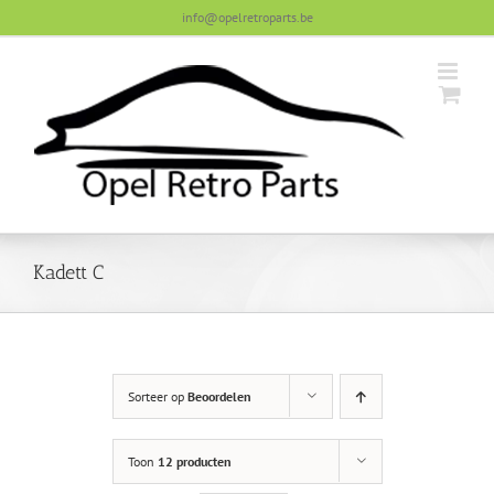
Skip
info@opelretroparts.be
to
content
Kadett C
Sorteer op
Beoordelen
Toon
12 producten