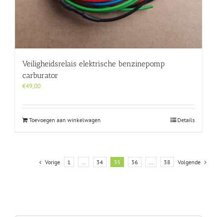
Veiligheidsrelais elektrische benzinepomp
carburator
€
49,00
Toevoegen aan winkelwagen
Details
Vorige
1
…
34
35
36
…
38
Volgende