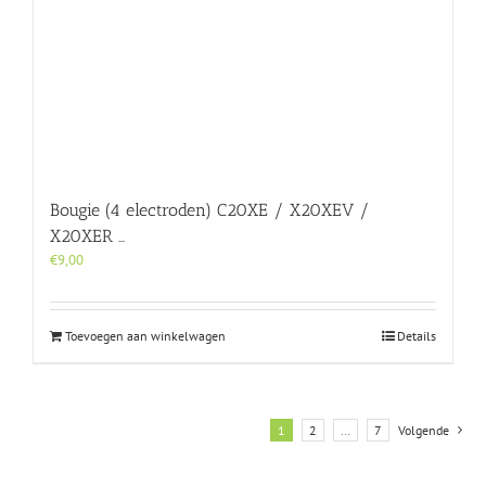
Bougie (4 electroden) C20XE / X20XEV /
X20XER …
€
9,00
Toevoegen aan winkelwagen
Details
1
2
…
7
Volgende