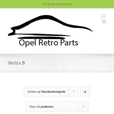
Skip
info@opelretroparts.be
to
content
Vectra B
Sorteer op
Standaardvolgorde
Toon
12 producten