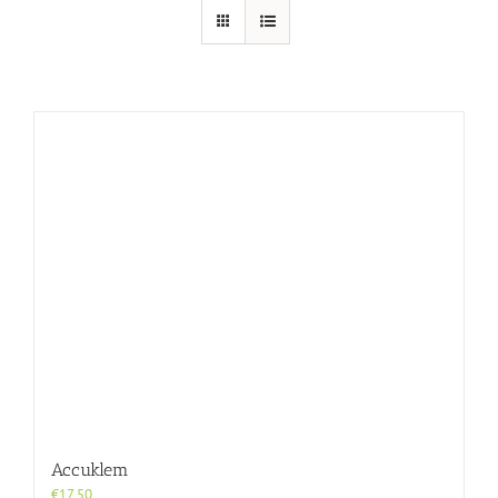
Accuklem
€
17,50