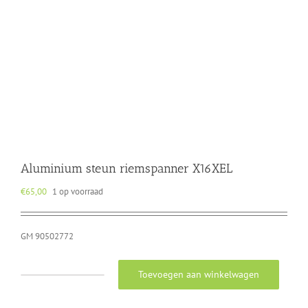
Aluminium steun riemspanner X16XEL
€
65,00
1 op voorraad
GM 90502772
Toevoegen aan winkelwagen
Aluminium
steun
riemspanner