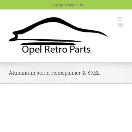
Skip
info@opelretroparts.be
to
content
Aluminium steun riemspanner X16XEL