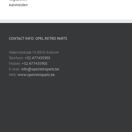
Aanmelden
CONTACT INFO: OPEL RETRO PARTS
Watervalstraat 76 8850 Ardooie
Telefoon:
+32.477435905
Mobiel:
+32.477435905
E-mail:
info@opelretroparts.be
Web:
www.opelretroparts.be