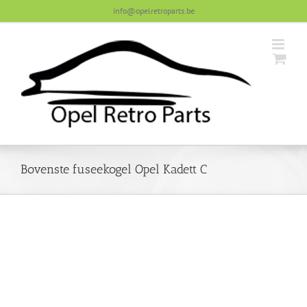
Skip
info@opelretroparts.be
to
content
Bovenste fuseekogel Opel Kadett C