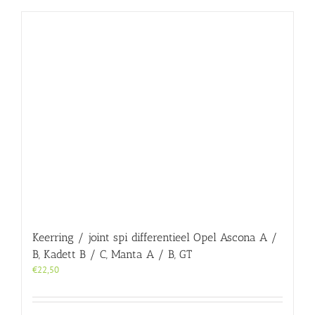
Keerring / joint spi differentieel Opel Ascona A /
B, Kadett B / C, Manta A / B, GT
€
22,50