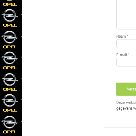
Naam
*
E-mail
*
Deze websi
gegevens w