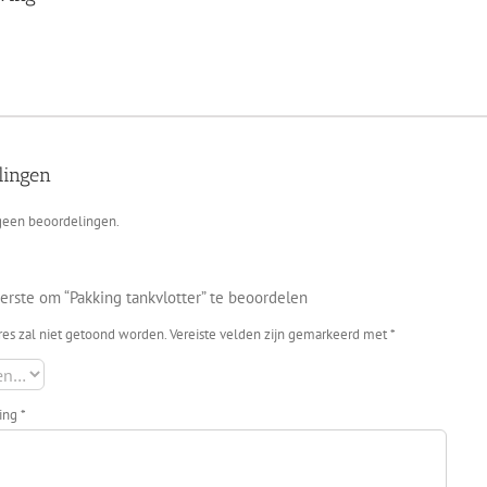
lingen
 geen beoordelingen.
erste om “Pakking tankvlotter” te beoordelen
res zal niet getoond worden.
Vereiste velden zijn gemarkeerd met
*
ling
*