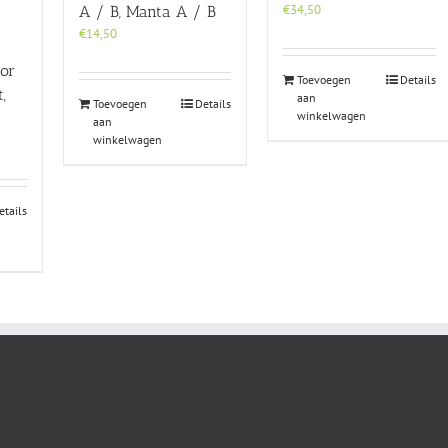
€
34,50
A / B, Manta A / B
€
14,50
or
Toevoegen
Details
,
aan
Toevoegen
Details
winkelwagen
aan
winkelwagen
etails