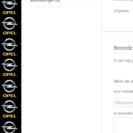
Beoordelingen (0)
Origineel.
Beoorde
Er zijn nog
Wees de e
Je e-mailad
Je beoorde