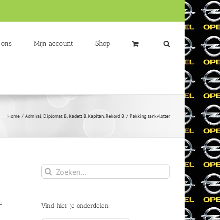
 ons
Mijn account
Shop
Home
Admiral
Diplomat B
Kadett B
Kapitan
Rekord B
Pakking tankvlotter
Zoeken
naar:
Vind hier je onderdelen