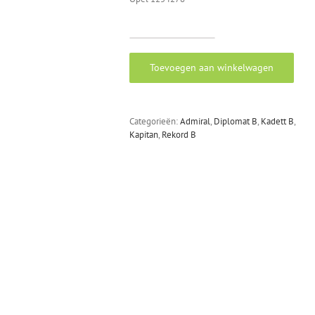
Pakking
tankvlotter
Toevoegen aan winkelwagen
aantal
Categorieën:
Admiral
,
Diplomat B
,
Kadett B
,
Kapitan
,
Rekord B