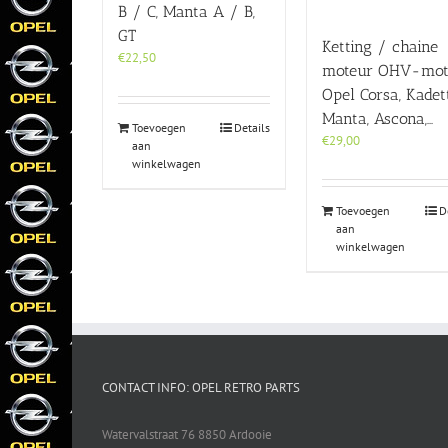
B / C, Manta A / B,
GT
Ketting / chaine
€
22,50
moteur OHV-mot
Opel Corsa, Kadett
Manta, Ascona,…
Toevoegen
Details
€
29,00
aan
winkelwagen
Toevoegen
D
aan
winkelwagen
CONTACT INFO: OPEL RETRO PARTS
Watervalstraat 76 8850 Ardooie