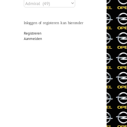
Inloggen of registeren kan hieronder
Registreren
Aanmelden