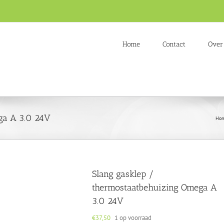
Home
Contact
Over
ga A 3.0 24V
Ho
Slang gasklep /
thermostaatbehuizing Omega A
3.0 24V
€
37,50
1 op voorraad