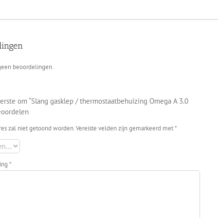
lingen
 geen beoordelingen.
erste om “Slang gasklep / thermostaatbehuizing Omega A 3.0
eoordelen
res zal niet getoond worden.
Vereiste velden zijn gemarkeerd met
*
ling
*