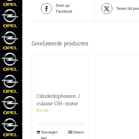
Deel op
Tweet dit pro
Facebook
Gerelateerde producten
Cilinderkopbouten /
culasse CIH-motor
€
21,00
Toevoegen
Details
aan