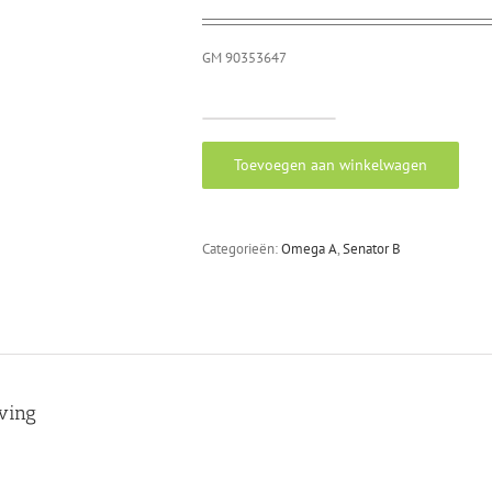
GM 90353647
Slang
gasklep
Toevoegen aan winkelwagen
/
thermostaatbehuizing
Omega
A
Categorieën:
Omega A
,
Senator B
3.0
24V
aantal
jving