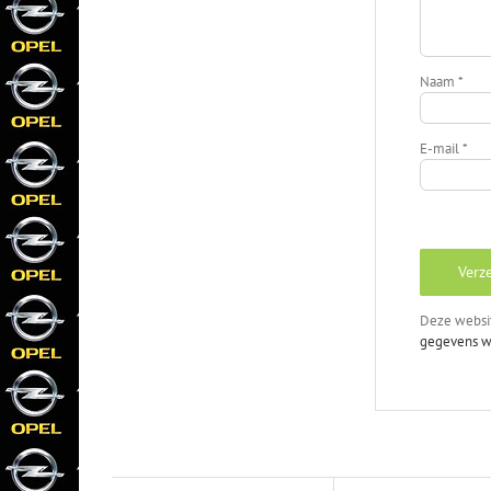
Naam
*
E-mail
*
Deze websi
gegevens w