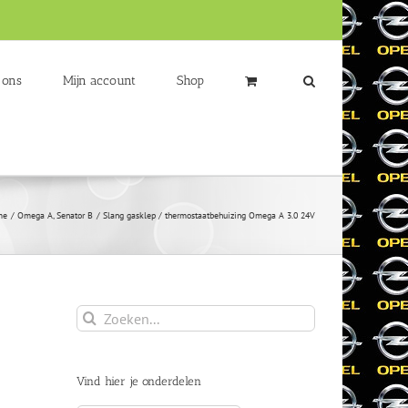
 ons
Mijn account
Shop
me
Omega A
Senator B
Slang gasklep / thermostaatbehuizing Omega A 3.0 24V
Zoeken
naar:
Vind hier je onderdelen