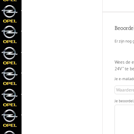
Beoorde
Er zijn nog
Wees de e
24V” te b
Je e-mailad
Je beoorde