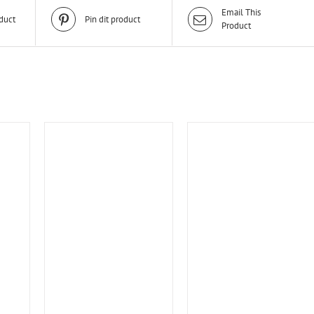
Email This
duct
Pin dit product
Product