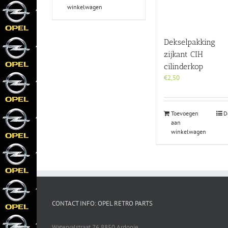
winkelwagen
Dekselpakking
zijkant CIH
cilinderkop
€
2,50
Toevoegen
D
aan
winkelwagen
CONTACT INFO: OPEL RETRO PARTS
Watervalstraat 76 8850 Ardooie