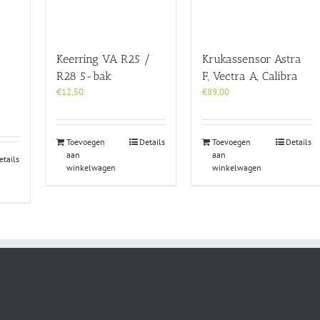
Keerring VA R25 /
Krukassensor Astra
R28 5-bak
F, Vectra A, Calibra
€
12,50
€
89,00
Toevoegen
Details
Toevoegen
Details
aan
aan
etails
winkelwagen
winkelwagen