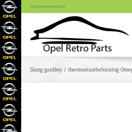
Skip
info@opelretroparts.be
to
content
Slang gasklep / thermostaatbehuizing Ome