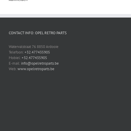
CONTACT INFO: OPEL RETRO PARTS
Watervalstraat 76 8850 Ardooie
Telefoon:
+32.477435905
Mobiel:
+32.477435905
E-mail:
info@opelretroparts.be
Web:
www.opelretroparts.be