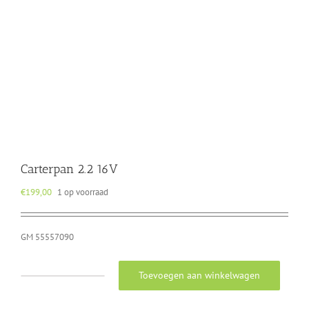
Carterpan 2.2 16V
€
199,00
1 op voorraad
GM 55557090
Toevoegen aan winkelwagen
Carterpan
2.2
16V