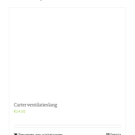
Carterventilatieslang
€
14,50
Toevoegen aan winkelwagen
Details