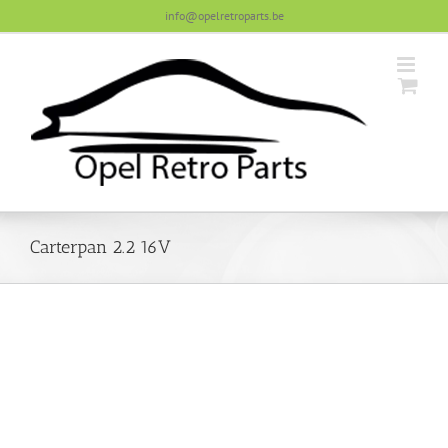
Skip
info@opelretroparts.be
to
content
Carterpan 2.2 16V