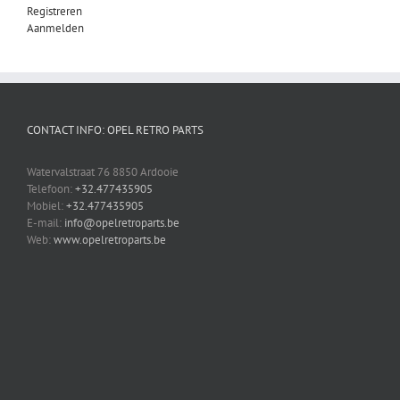
Registreren
Aanmelden
CONTACT INFO: OPEL RETRO PARTS
Watervalstraat 76 8850 Ardooie
Telefoon:
+32.477435905
Mobiel:
+32.477435905
E-mail:
info@opelretroparts.be
Web:
www.opelretroparts.be