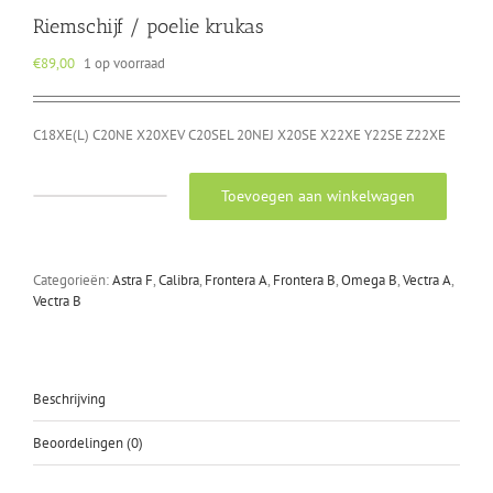
Riemschijf / poelie krukas
€
89,00
1 op voorraad
C18XE(L) C20NE X20XEV C20SEL 20NEJ X20SE X22XE Y22SE Z22XE
Toevoegen aan winkelwagen
Riemschijf
/
poelie
krukas
Categorieën:
Astra F
,
Calibra
,
Frontera A
,
Frontera B
,
Omega B
,
Vectra A
,
aantal
Vectra B
Beschrijving
Beoordelingen (0)