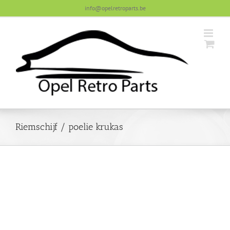
Skip
info@opelretroparts.be
to
content
Riemschijf / poelie krukas