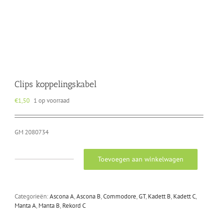
Clips koppelingskabel
€
1,50
1 op voorraad
GM 2080734
Toevoegen aan winkelwagen
Clips
koppelingskabel
aantal
Categorieën:
Ascona A
,
Ascona B
,
Commodore
,
GT
,
Kadett B
,
Kadett C
,
Manta A
,
Manta B
,
Rekord C