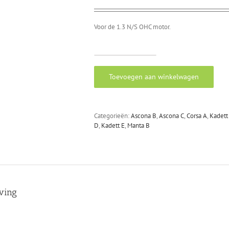
Voor de 1.3 N/S OHC motor.
Koppakkingset
1.3
Toevoegen aan winkelwagen
OHC
Opel
Corsa
A,
Categorieën:
Ascona B
,
Ascona C
,
Corsa A
,
Kadett
Kadett
D
,
Kadett E
,
Manta B
D/E,
Ascona
B/C,
Manta
B
aantal
jving