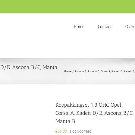
Home
Contact
Over
t D/E, Ascona B/C, Manta
Home
Ascona B
Ascona C
Corsa A
Kadett D
Kadett E
Koppakkingset 1.3 OHC Opel
Corsa A, Kadett D/E, Ascona B/C,
Manta B
€
35,00
1 op voorraad