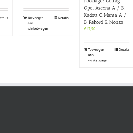
Pooklager Getrag
Opel Ascona A / B,
Kadett C, Manta A /
etails
Toevoegen
Details
B, Rekord E, Monza
aan
winkelwagen
€
13,50
Toevoegen
Details
aan
winkelwagen