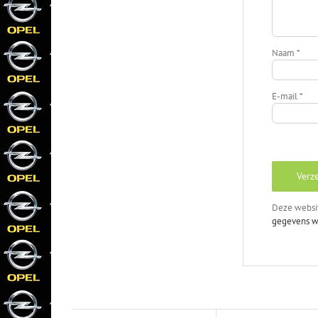
Naam
*
E-mail
*
Deze websi
gegevens w