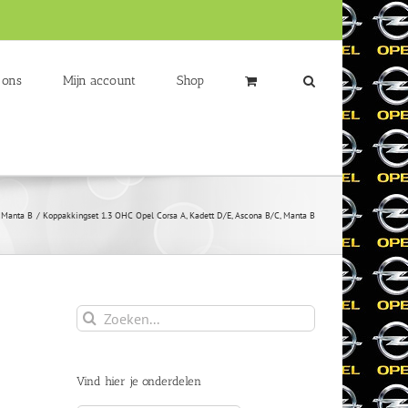
 ons
Mijn account
Shop
Manta B
Koppakkingset 1.3 OHC Opel Corsa A, Kadett D/E, Ascona B/C, Manta B
Zoeken
naar:
Vind hier je onderdelen