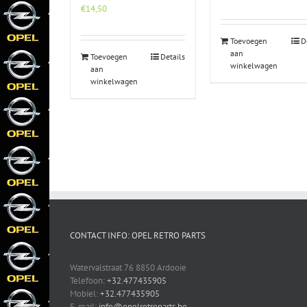
€
14,50
Toevoegen
D
aan
Toevoegen
Details
winkelwagen
aan
winkelwagen
CONTACT INFO: OPEL RETRO PARTS
Watervalstraat 76 8850 Ardooie
Telefoon:
+32.477435905
Mobiel:
+32.477435905
E-mail:
info@opelretroparts.be