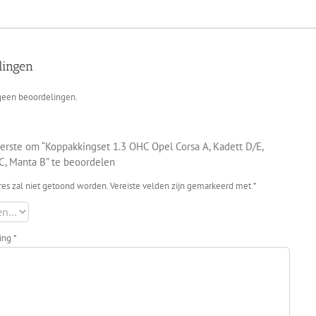
lingen
 geen beoordelingen.
erste om “Koppakkingset 1.3 OHC Opel Corsa A, Kadett D/E,
C, Manta B” te beoordelen
res zal niet getoond worden.
Vereiste velden zijn gemarkeerd met
*
ling
*