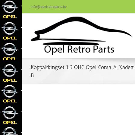
Skip
info@opelretroparts.be
to
content
Koppakkingset 1.3 OHC Opel Corsa A, Kadet
B