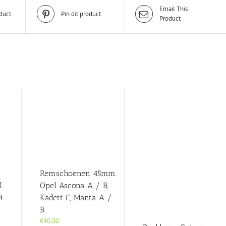
Email This
duct
Pin dit product
Product
Remschoenen 45mm.
l
Opel Ascona A / B,
B
Kadett C, Manta A /
B
€
40,00