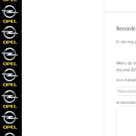
Beoorde
Er zijn nog
Wees de e
Ascona B/
Je e-mailad
Je beoorde