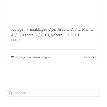
Toplager / naaldlager Opel Ascona A / B, Manta
A / B, Kadett B / C, GT, Rekord C / D / E
€
14,50
Toevoegen aan winkelwagen
Details
Zoeken
naar: