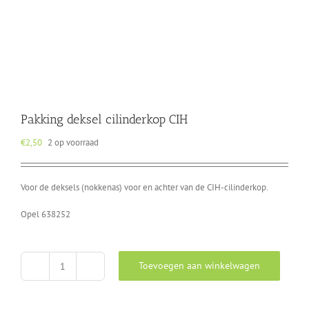
Pakking deksel cilinderkop CIH
€
2,50
2 op voorraad
Voor de deksels (nokkenas) voor en achter van de CIH-cilinderkop.
Opel 638252
Toevoegen aan winkelwagen
Pakking
deksel
cilinderkop