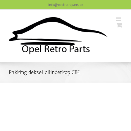
Skip
info@opelretroparts.be
to
content
Pakking deksel cilinderkop CIH