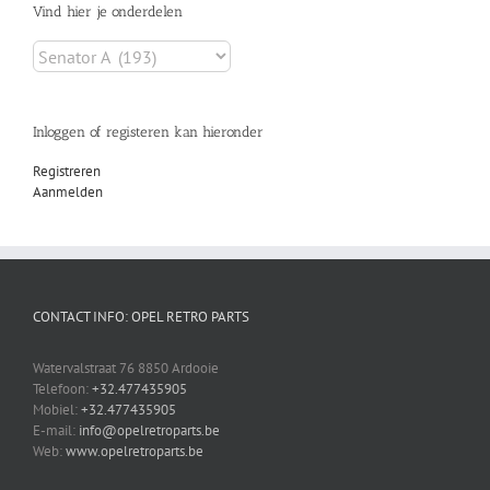
Vind hier je onderdelen
Inloggen of registeren kan hieronder
Registreren
Aanmelden
CONTACT INFO: OPEL RETRO PARTS
Watervalstraat 76 8850 Ardooie
Telefoon:
+32.477435905
Mobiel:
+32.477435905
E-mail:
info@opelretroparts.be
Web:
www.opelretroparts.be