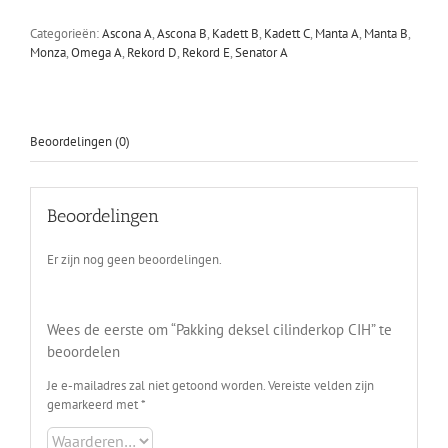
CIH
aantal
Categorieën:
Ascona A
,
Ascona B
,
Kadett B
,
Kadett C
,
Manta A
,
Manta B
,
Monza
,
Omega A
,
Rekord D
,
Rekord E
,
Senator A
Beoordelingen (0)
Beoordelingen
Er zijn nog geen beoordelingen.
Wees de eerste om “Pakking deksel cilinderkop CIH” te
beoordelen
Je e-mailadres zal niet getoond worden.
Vereiste velden zijn
gemarkeerd met
*