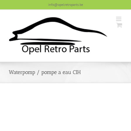
Skip
info@opelretroparts.be
to
content
Waterpomp / pompe a eau CIH