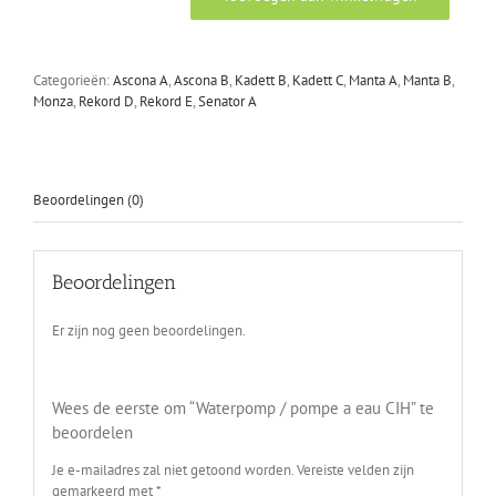
Waterpomp
/
pompe
a
Categorieën:
Ascona A
,
Ascona B
,
Kadett B
,
Kadett C
,
Manta A
,
Manta B
,
eau
Monza
,
Rekord D
,
Rekord E
,
Senator A
CIH
aantal
Beoordelingen (0)
Beoordelingen
Er zijn nog geen beoordelingen.
Wees de eerste om “Waterpomp / pompe a eau CIH” te
beoordelen
Je e-mailadres zal niet getoond worden.
Vereiste velden zijn
gemarkeerd met
*